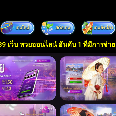
89 เว็บ หวยออนไลน์ อันดับ 1 ที่มีการจ่าย