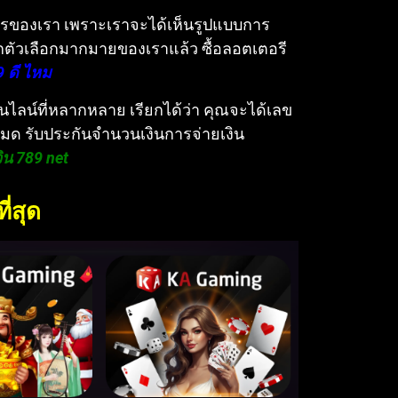
ริการของเรา เพราะเราจะได้เห็นรูปแบบการ
กตัวเลือกมากมายของเราแล้ว ซื้อลอตเตอรี
9 ดี ไหม
นไลน์ที่หลากหลาย เรียกได้ว่า คุณจะได้เลข
มด รับประกันจำนวนเงินการจ่ายเงิน
ิน 789 net
่สุด