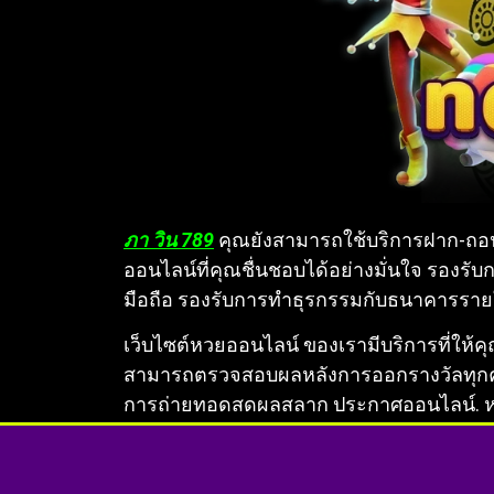
ภา วิน 789
คุณยังสามารถใช้บริการฝาก-ถอน
ออนไลน์ที่คุณชื่นชอบได้อย่างมั่นใจ รอง
มือถือ รองรับการทำธุรกรรมกับธนาคารรายใ
เว็บไซต์หวยออนไลน์ ของเรามีบริการที่ให้ค
สามารถตรวจสอบผลหลังการออกรางวัลทุกครั
การถ่ายทอดสดผลสลาก ประกาศออนไลน์. หาก