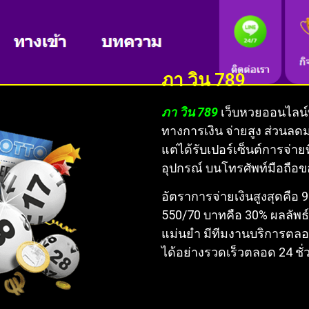
ภา วิน 789
ภา วิน 789
เว็บหวยออนไลน์ท
ทางการเงิน จ่ายสูง ส่วนลด
แต่ได้รับเปอร์เซ็นต์การจ่ายท
อุปกรณ์ บนโทรศัพท์มือถือ
อัตราการจ่ายเงินสูงสุดคือ 
550/70 บาทคือ 30% ผลลัพธ
แม่นยำ มีทีมงานบริการตล
ได้อย่างรวดเร็วตลอด 24 ชั