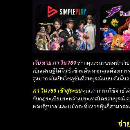
เว็บ หวย ภา วิน 789
หากคุณชนะบนหน้าเว็บอย
เป็นเศรษฐีได้ในชั่วข้ามคืน หากคุณต้องการ
สูงมาก มันเป็นโซลูชั่นที่สมบูรณ์แบบ ดังนั้น
ภา วิน 789 เข้าสู่ระบบ
คุณสามารถใช้จ่ายได
กับกฎระเบียบระหว่างประเทศโดยสมบูรณ์ คุณไม
หวยรัฐบาล และแม้กระทั่งหวยหุ้นก็สามารถ
จ่า