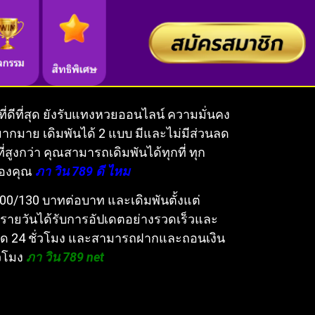
ี่ดีที่สุด ยังรับแทงหวยออนไลน์ ความมั่นคง
มากมาย เดิมพันได้ 2 แบบ มีและไม่มีส่วนลด
ี่สูงกว่า คุณสามารถเดิมพันได้ทุกที่ ทุก
ของคุณ
ภา วิน 789 ดี ไหม
900/130 บาทต่อบาท และเดิมพันตั้งแต่
์รายวันได้รับการอัปเดตอย่างรวดเร็วและ
อด 24 ชั่วโมง และสามารถฝากและถอนเงิน
่วโมง
ภา วิน 789 net