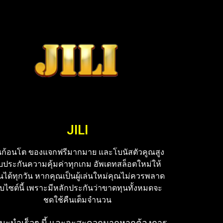
JILI
นก้อนโต ของแจกฟรีมากมาย และโบนัสตัวคูณสูง
ับประกันความคุ้มค่าทุกเกม อัพเดทสล็อตใหม่ให้
่นได้ทุกวัน หากคุณเป็นผู้เล่นใหม่คุณไม่ควรพลาด
็บไซต์นี้ เพราะมีหลักประกันว่าขาดทุนทั้งหมดจะ
ชดใช้คืนเต็มจำนวน
ราแนะนำเร็วๆ นี้ และจะสะดวกมากหากต้องการ