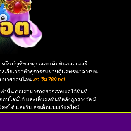
บาทในบัญชีของคุณและเดิมพันลอตเตอรี
้องเสียเวลาทำธุรกรรมผ่านตู้แอพธนาคารบน
กับหวยออนไลน์
ภา วิน 789 net
์เท่านั้น คุณสามารถตรวจสอบผลได้ทันที
ลน์ได้ และเห็นผลทันทีหลังถูกรางวัล มี
สดได้ และรับเลขเด็ดแบบเรียลไทม์