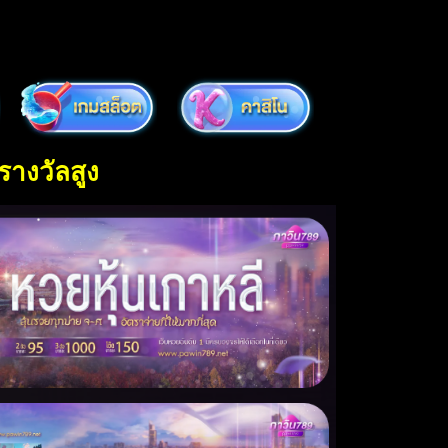
รางวัลสูง